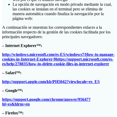
La opción de navegación en modo privado mediante la cual,
las cookies se instalan en el terminal pero se elimina de
manera automática cuando finaliza la navegación por la
página web:
A continuación se muestran los correspondientes enlaces a la
información respecto de la gestión de las cookies facilitada por los
principales navegadores:
– Internet Explorer™:
http://windows.microsoft.com/es-ES/windows7/How-to-manage-
cookies-in-Internet-Explorer-9https://support.microsoft.com/es-
es/help/278835/how-to-delete-cookie-files-in-internet-explorer
– Safari™:
http://support.apple.com/kb/PH5042?viewlocale=es_ES
– Google™:
https://support.google.com/chrome/answer/95647?
hl=es&hlrm=en
– Firefox™: