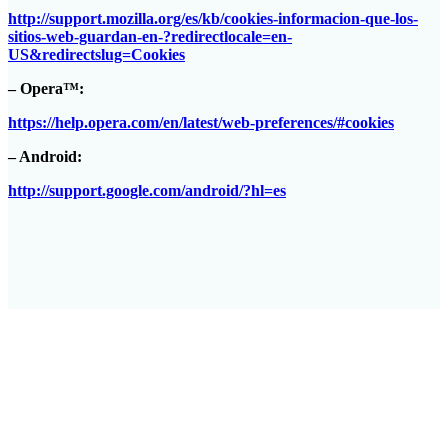
http://support.mozilla.org/es/kb/cookies-informacion-que-los-
sitios-web-guardan-en-?redirectlocale=en-
US&redirectslug=Cookies
– Opera™:
https://help.opera.com/en/latest/web-preferences/#cookies
– Android:
http://support.google.com/android/?hl=es